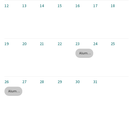
12
13
14
15
16
17
18
19
20
21
22
23
24
25
Alumni Stammtisch July
26
27
28
29
30
31
Alumni Waterskiing and Barbecue 2026