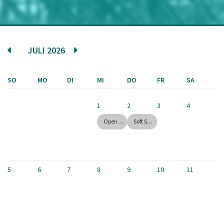
JULI 2026
SO
MO
DI
MI
DO
FR
SA
1
2
3
4
Open House July
Soft Skills & Rooftop BBQ with McKinsey
5
6
7
8
9
10
11